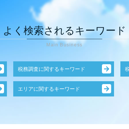
よく検索されるキーワード
Main Business
税務調査に関するキーワード
税務調査 修正申告 流れ
エリアに関するキーワード
税務調査 確率 相続
税務調査 中小企業
会社設立 さいたま市
税務調査 時期 個人
資産税関連 川口市
税務調査 終了 通知
税務調査 草加市
税務調査 確率 個人
税務相談 草加市
税務調査 追徴課税