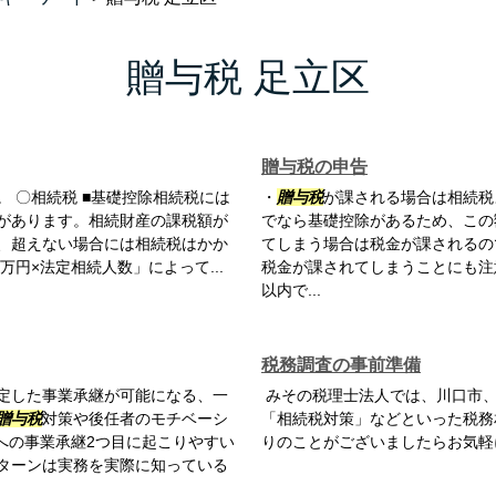
贈与税 足立区
贈与税の申告
 〇相続税 ■基礎控除相続税には
・
贈与税
が課される場合は相続税
があります。相続財産の課税額が
でなら基礎控除があるため、この
、超えない場合には相続税はかか
てしまう場合は税金が課されるの
万円×法定相続人数」によって...
税金が課されてしまうことにも注
以内で...
税務調査の事前準備
定した事業承継が可能になる、一
みその税理士法人では、川口市
贈与税
対策や後任者のモチベーシ
「相続税対策」などといった税務
への事業承継2つ目に起こりやすい
りのことがございましたらお気軽
ターンは実務を実際に知っている