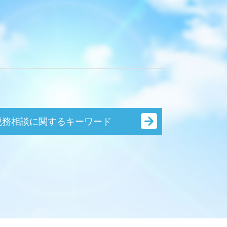
税務相談に関するキーワード
節税対策
相続税対策 相談
節税対策 個人事業主
法人税 中間納付 時期
節税対策 公務員
節税対策 別会社設立
確定申告 あとから