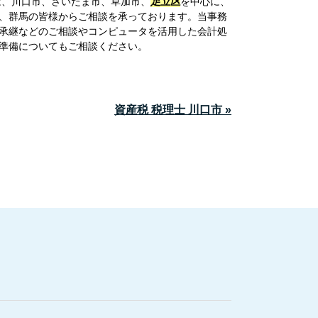
、川口市、さいたま市、草加市、
足立区
を中心に、
、群馬の皆様からご相談を承っております。当事務
承継などのご相談やコンピュータを活用した会計処
準備についてもご相談ください。
資産税 税理士 川口市 »