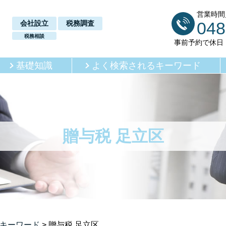
営業時間／
048
会社設立
税務調査
税務相談
事前予約で休日
基礎知識
よく検索されるキーワード
贈与税 足立区
キーワード
>
贈与税 足立区