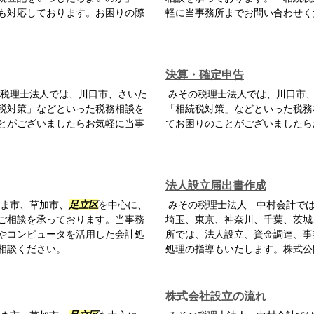
も対応しております。お困りの際
軽に当事務所までお問い合わせく
決算・確定申告
税理士法人では、川口市、さいた
みその税理士法人では、川口市
税対策」などといった税務相談を
「相続税対策」などといった税務
とがございましたらお気軽に当事
てお困りのことがございましたら
法人設立届出書作成
ま市、草加市、
足立区
を中心に、
みその税理士法人 中村会計では
ご相談を承っております。当事務
埼玉、東京、神奈川、千葉、茨城
やコンピュータを活用した会計処
所では、法人設立、資金調達、事
相談ください。
処理の指導もいたします。株式公
株式会社設立の流れ