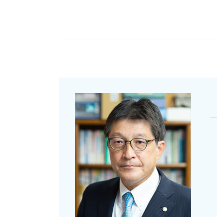
固定資産税 減免 申告
顧問契約 法人
非課税 財産分与
会社設立 必要書類
贈与税 申告 代理
会社設立 流れ 期間
資産税とは 税理士
役員報酬 決め方
贈与税 申告書
個人 顧問契約 源泉徴収
贈与税 基礎控除内 申告
会社設立 届出
贈与税 申告漏れ 相続
会社設立 申請 流れ
課税対象額とは 消費税
銀行融資 個人
固定資産税 申告書 書き方
会社設立後 手続き 代行
非課税 財産
補助金 助成金 個人
財産 贈与 非課税
会社設立 補助金
固定資産税 申告
会社設立 自分で
贈与税 申告 どこに
法人設立届出書 書き方
贈与税 申告期限
資産税 税理士法人
資産税 空き家