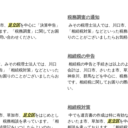
税務調査の通知
市、
足立区
を中心に「決算申告」
みその税理士法人では、川口市
ます。「税務調査」に関してお困
「相続税対策」などといった税務
問い合わせください。
りのことがございましたらお気軽
相続税の申告
す。みその税理士法人では、川口
相続税の申告と手続きは以上のよ
告」「相続税対策」などといった
会計は、川口市、さいたま市、草
お困りのことがございましたらお
神奈川、群馬などを中心に、税務
です。相続税に関してお困りの際
い。
相続税対策
市、草加市、
足立区
をはじめとし
中でも遺言書の作成は特に有効な
、税務相談を承っています。「相
さいたま市、草加市、
足立区
を中
続登記をいつしたらよいのか」
相談を承っております。「相続税