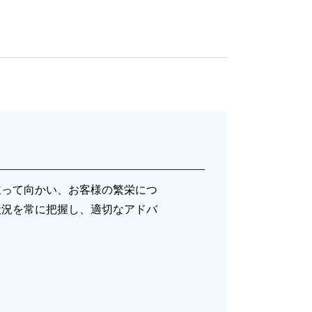
確定申告 必要書類
相続税対策 税理士
確定申告
節税対策 法人 中小企業
節税対策 法人化
決算
節税対策 不動産
確定申告 医療費控除
節税対策 法人設立
節税対策 法人
税務相談 税理士
立って向かい、お客様の繁栄につ
節税対策 サラリーマン
状況を常に把握し、適切なアドバ
事業承継