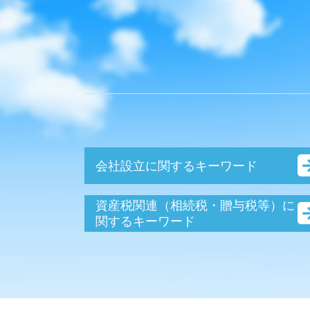
会社設立に関するキーワード
会社設立 流れ
資産税関連（相続税・贈与税等）に
会社設立 個人事業主
関するキーワード
会社設立 流れ 合同会社
贈与税 財産 非課税
会社設立
相続税 調査
会社設立 資本金
相続税 調査 時期
銀行融資 法人 流れ
贈与税 申告 手引き
会社設立 資本金 払込