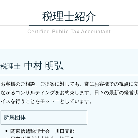
資産税 税理士 さいたま市
税務調査 流れ 個人
相続税 川口市
税務調査 個人事業主
税理士紹介
税務調査 川口市
税務調査 どこまで調べる
会社設立 税理士 さいたま市
税務調査 当日
Certified Public Tax Accountant
相続税 税理士 川口市
税務調査 通知後 修正申告
相続税 さいたま市
税務調査 確率
税務相談 川口市
税務調査 日数
贈与税 足立区
税務調査 時期 相続
贈与税 さいたま市
中村 明弘
税務調査 領収書
税理士
会社設立 川口市
相続税 税務調査 準備
贈与税 草加市
税務調査 流れ
お客様のご相談、ご提案に対しても、常にお客様での視点に
資産税関連 さいたま市
税務調査 時期 個人事業主
相続税 草加市
ながるコンサルティングをお約束します。日々の最新の経営
税務調査 確率 法人
税務相談 足立区
イスを行うことをモットーとしています。
相続税 税理士 さいたま市
資産税 川口市
所属団体
関東信越税理士会 川口支部