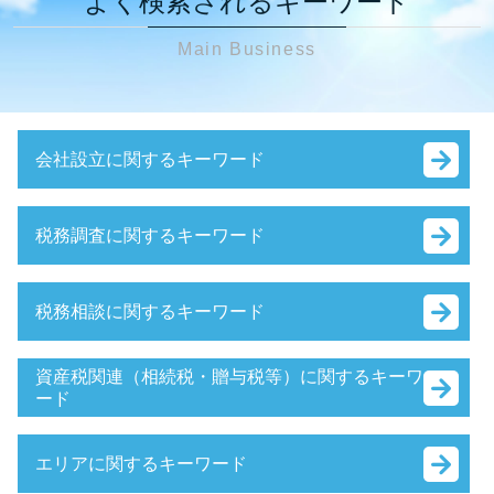
よく検索されるキーワード
Main Business
会社設立に関するキーワード
会社設立 資本金
税務調査に関するキーワード
顧問契約 法人
会社設立 申請 流れ
税務調査 時期 個人
会社設立 流れ 個人
税務相談に関するキーワード
税務調査 個人事業主
会社設立
税務調査 準備資料
会社設立後 税務署
決算 対策
税務調査 結果 通知
資産税関連（相続税・贈与税等）に関するキーワ
銀行融資 流れ
節税対策 法人設立
ード
相続税 税務調査 準備
会社設立 費用 経費
節税対策 法人
税務調査 個人事業主
e-tax 法人設立届出
相続税 非課税 財産
節税対策
税理士 税務調査 準備
会社設立 流れ 期間
エリアに関するキーワード
贈与税 財産 非課税
確定申告
税務調査 流れ
会社設立 個人事業主