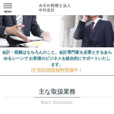
会社設
税務調
立
査
税務相談
会計・税務はもちろんのこと、会計専門家を必要とするあら
ゆるシーンで
お客様のビジネスを総合的にサポートいたし
ます。
初回相談無料実施中！
主な取扱業務
Main Business