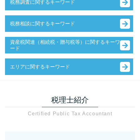
税務調査に関するキーワード
会社設立 資本金
会社設立
税務調査 個人事業主
会社設立後 手続き 代行
税務相談に関するキーワード
税務調査 追徴課税
補助金 助成金 個人
相続税 税務調査 日数
会社設立 流れ
確定申告
税務調査 日程変更
資産税関連（相続税・贈与税等）に関するキーワ
補助金 中小企業
法人税 赤字
ード
相続税 税務調査 準備
銀行融資 法人 流れ
税務相談
税理士 税務調査 準備
銀行融資 個人
財産 贈与 非課税
法人税 申告期限
税務調査 書類 必要
役員報酬 決め方
エリアに関するキーワード
資産税 税理士法人
税務相談 税理士
税務調査 通知後 修正申告
会社設立 流れ 合同会社
相続税
節税対策 公務員
税務調査 時期 相続
会社設立後 税務署
資産税関連 草加市
贈与税 申告書
節税対策 不動産
税務調査 確率 法人
会社設立 資本金 払込
相続税 税理士 さいたま市
相続税 非課税 財産
節税対策 法人 中小企業
税務調査 修正申告 流れ
e-tax 法人設立届出
税理士紹介
税務調査 さいたま市
贈与税 申告 代理
決算
税務調査 個人
会社設立 流れ 期間
会社設立 足立区
贈与税 申告漏れ 相続
節税対策 法人
税務調査 確率
銀行融資 個人 開業
Certified Public Tax Accountant
資産税 税理士 川口市
贈与税 基礎控除内 申告
節税対策
税務 事前準備
会社設立 流れ 税理士
会社設立 川口市
固定資産税 申告書 書き方
確定申告 あとから
税務調査 中小企業
会社設立 費用 経費
贈与税 草加市
贈与税 申告 e-tax
相続税対策 税理士
相続税 税務調査 通知
決算月 決め方
資産税 川口市
非課税 財産
法人税 中間納付 時期
税務調査 どこまで調べる
法人設立届出書 書き方