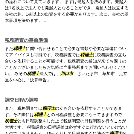
の流れについて見ていきます。 まずは発起人を決めます。発起人
は1名以上で法人でも発起人となることができ、発起人は設立する
会社の株、1株以上の出資をする必要があります。次に、会社の基
本事項を決めます。...
税務調査の事前準備
また
税理士
に問い合わせることで必要な書類や必要な準備につい
てアドバイスも可能です。税務調査では
税理士
に税務調査の立ち
合いを依頼することが可能です。税務調査の通知が来てお困りの
ことがございましたらお気軽に当事務所までお問い合わせくださ
い。 みその
税理士
法人では、
川口市
、さいたま市、草加市、足立
区を中心に「決算申告」...
調査日程の調整
また、税務調査では
税理士
の立ち合いを依頼することができま
す。その際には
税理士
との日程調整も必要になってきますので、
税理士
とも日程調整をした上で税務調査の日程調整を行うことが
大切です。 税務調査の日程調整は必ずすぐに行わないといけない
ものではありません。びっくりして日程をすぐに決めて
税理士
が