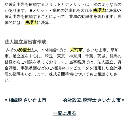
や確定申告を依頼するメリットとデメリットは、次のようなもの
があります。 ■メリット・業務の効率化を図れる
税理士
に決算や
確定申告を依頼することによって、業務の効率化を図れます。具
体的には、
税理士
に決算...
法人設立届出書作成
みその
税理士
法人 中村会計では、
川口市
、さいたま市、草加
市、足立区を中心に、埼玉、東京、神奈川、千葉、茨城、群馬の
皆様からご相談を承っております。当事務所では、法人設立、資
金調達、事業承継などのご相談やコンピュータを活用した会計処
理の指導もいたします。株式公開準備についてもご相談くださ
い。
« 相続税 さいたま市
会社設立 税理士 さいたま市 »
一覧に戻る