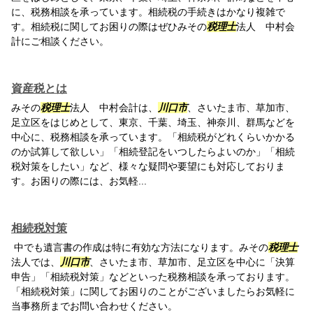
に、税務相談を承っています。相続税の手続きはかなり複雑で
す。相続税に関してお困りの際はぜひみその
税理士
法人 中村会
計にご相談ください。
資産税とは
みその
税理士
法人 中村会計は、
川口市
、さいたま市、草加市、
足立区をはじめとして、東京、千葉、埼玉、神奈川、群馬などを
中心に、税務相談を承っています。「相続税がどれくらいかかる
のか試算して欲しい」「相続登記をいつしたらよいのか」「相続
税対策をしたい」など、様々な疑問や要望にも対応しておりま
す。お困りの際には、お気軽...
相続税対策
中でも遺言書の作成は特に有効な方法になります。みその
税理士
法人では、
川口市
、さいたま市、草加市、足立区を中心に「決算
申告」「相続税対策」などといった税務相談を承っております。
「相続税対策」に関してお困りのことがございましたらお気軽に
当事務所までお問い合わせください。