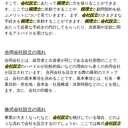
そこで、
会社設立
にあたって
税理士
に力を借りることができま
す。ここでは
税理士
に依頼できることや、
税理士
と顧問契約を結
ぶメリットについて見ていきます。 まず、
会社設立
のさまざまな
手続きを
税理士
に依頼することができます。
税理士
に
会社設立
に
あたって必要な手続きの代行してもらったり、決算期や定款に関
するアドバイスを受けなが...
合同会社設立の流れ
合同会社とは、経営者と出資者が同じである会社形態のことで、
会社設立
のハードルが比較的低いなどの理由から多くの合同会社
が設立されています。 合同会社を設立する際の最初のステップ
は、会社の基本事項を決めることです。基本事項とは、社名・事
業目的・所在地・資本金・社員構成・決算時期などのことを指し
ます。次に、会社の印鑑を...
株式会社設立の流れ
事業が大きくなったなど、
会社設立
を検討している場合、どのよ
うな流れで会社を設立するのでしょうか。ここでは株式
会社設立