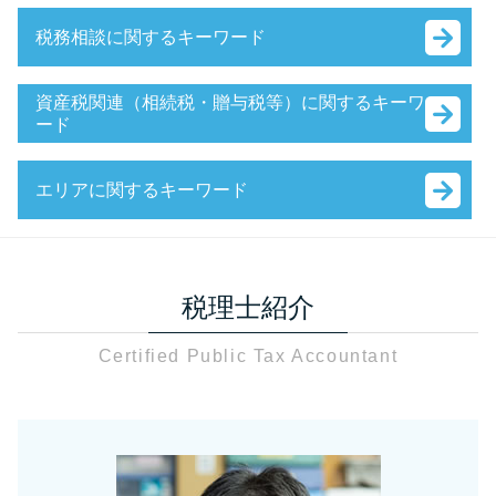
税務調査前 修正申告
法人設立届出書 書き方 合同会社
税務相談に関するキーワード
税務調査 時期 相続
会社設立 流れ 合同会社
税務調査 追徴課税
個人 顧問契約 源泉徴収
節税対策 不動産
税務調査 個人事業主
資産税関連（相続税・贈与税等）に関するキーワ
補助金 中小企業
税務相談 税理士
ード
税務調査 書類 必要
e-tax 法人設立届出
確定申告
税務調査 準備資料
銀行融資 個人
相続税
確定申告 医療費控除
相続税 税務調査 日数
会社設立 届出
エリアに関するキーワード
相続税 調査 時期
決算
税務調査 日程
会社設立 流れ 期間
資産税 税理士
節税対策 法人
税務調査 結果 通知
会社設立 資本金
資産税関連 草加市
資産税 空き家
法人税 赤字
税務調査 領収書
会社設立 自分で
税務相談 川口市
資産税とは 税理士
節税対策 別会社設立
税務調査 どこまで調べる
顧問契約 法人
税理士紹介
相続税 草加市
贈与税 財産 非課税
節税対策 法人設立
税務調査 確率 個人
銀行融資 流れ
相続税 税理士 さいたま市
固定資産税 申告書
相続税対策
税務調査 時期 個人事業主
決算月 決め方
Certified Public Tax Accountant
贈与税 税理士 さいたま市
固定資産税 申告書 書き方
節税対策 公務員
税務調査 何年分
会社設立後 手続き 代行
税務調査 足立区
財産 贈与 非課税
節税対策 サラリーマン
税務調査 修正申告 流れ
会社設立 費用 経費
税務相談 さいたま市
非課税 財産
節税対策
税務調査 時期 法人
銀行融資 審査 法人
会社設立 草加市
資産税 税理士法人
確定申告 あとから
税務調査 個人
銀行融資 個人 起業
会社設立 川口市
贈与税 申告 手引き
相続税対策 税理士
税務調査 通知後 修正申告
税務調査 さいたま市
相続税 調査
節税対策 法人化