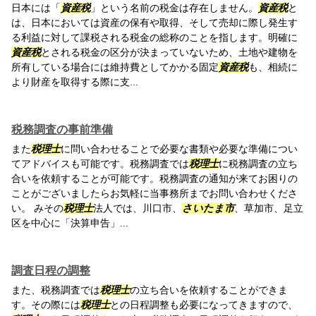
日本には「
資産税
」という名前の税金は存在しません。
資産税
と
は、日本においては資産の保有や取得、そして売却に際し発生す
る利益に対して課税される税金の総称のことを指します。明確に
資産税
とされる税金の区分が決まっていないため、土地や建物を
所有している場合には維持費としてかかる固定
資産税
も、相続に
より財産を取得する際に支...
税務調査の事前準備
また
税理士
に問い合わせることで必要な書類や必要な準備につい
てアドバイスも可能です。税務調査では
税理士
に税務調査の立ち
合いを依頼することが可能です。税務調査の通知が来てお困りの
ことがございましたらお気軽に当事務所までお問い合わせくださ
い。 みその
税理士
法人では、川口市、
さいたま市
、草加市、足立
区を中心に「決算申告」...
調査日程の調整
また、税務調査では
税理士
の立ち合いを依頼することができま
す。その際には
税理士
との日程調整も必要になってきますので、