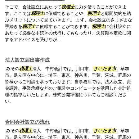
そこで、会社設立にあたって
税理士
に力を借りることができま
す。ここでは
税理士
に依頼できることや、
税理士
と顧問契約を結
ぶメリットについて見ていきます。 まず、会社設立のさまざまな
手続きを
税理士
に依頼することができます。
税理士
に会社設立に
あたって必要な手続きの代行してもらったり、決算期や定款に関
するアドバイスを受けなが...
法人設立届出書作成
みその
税理士
法人 中村会計では、川口市、
さいたま市
、草加
市、足立区を中心に、埼玉、東京、神奈川、千葉、茨城、群馬の
皆様からご相談を承っております。当事務所では、法人設立、資
金調達、事業承継などのご相談やコンピュータを活用した会計処
理の指導もいたします。株式公開準備についてもご相談くださ
い。
合同会社設立の流れ
みその
税理士
法人 中村会計では、川口市、
さいたま市
、草加
市、足立区を中心に、埼玉、東京、神奈川、千葉、茨城、群馬の