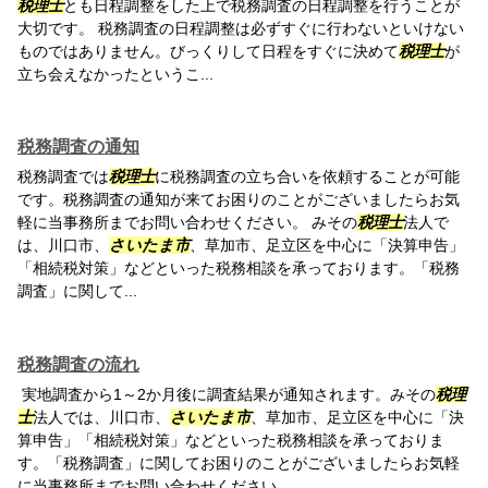
税理士
とも日程調整をした上で税務調査の日程調整を行うことが
大切です。 税務調査の日程調整は必ずすぐに行わないといけない
ものではありません。びっくりして日程をすぐに決めて
税理士
が
立ち会えなかったというこ...
税務調査の通知
税務調査では
税理士
に税務調査の立ち合いを依頼することが可能
です。税務調査の通知が来てお困りのことがございましたらお気
軽に当事務所までお問い合わせください。 みその
税理士
法人で
は、川口市、
さいたま市
、草加市、足立区を中心に「決算申告」
「相続税対策」などといった税務相談を承っております。「税務
調査」に関して...
税務調査の流れ
実地調査から1～2か月後に調査結果が通知されます。みその
税理
士
法人では、川口市、
さいたま市
、草加市、足立区を中心に「決
算申告」「相続税対策」などといった税務相談を承っておりま
す。「税務調査」に関してお困りのことがございましたらお気軽
に当事務所までお問い合わせください。