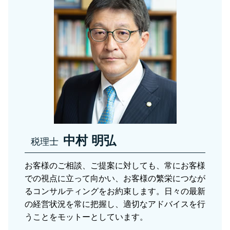
税務調査 時期
贈与税 足立区
固定資産税 申告
事業承継
務調査 日程
資産税 草加市
贈与税 申告 代理
税務相談
税務相談 足立区
相続税 税率
法人税 中間納付 時期
相続税 さいたま市
資産税 日本
税務相談 税理士法
相続税 税理士 川口市
贈与税 基礎控除内 申告
資産税関連 川口市
課税対象額とは 消費税
資産税関連 さいたま市
相続税 非課税 財産
会社設立 税理士 川口市
資産税 川口市
税務相談 税理士 川口市
中村 明弘
税理士
お客様のご相談、ご提案に対しても、常にお客様
での視点に立って向かい、お客様の繁栄につなが
るコンサルティングをお約束します。日々の最新
の経営状況を常に把握し、適切なアドバイスを行
うことをモットーとしています。