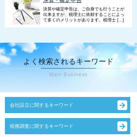
決算・確定申告
決算や確定申告は、ご自身でも行うことが
出来ますが、税理士に依頼することによっ
て多くのメリットがあります。税理士 […]
よく検索されるキーワード
Main Business
会社設立に関するキーワード
役員報酬 決め方
税務調査に関するキーワード
会社設立 補助金
銀行融資 個人 開業