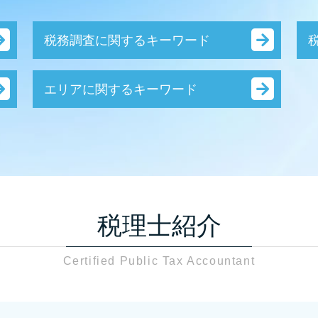
税務調査に関するキーワード
税務調査 確率 法人
エリアに関するキーワード
税務調査 中小企業
税務調査 追徴課税
税務調査 草加市
税務調査 終了 通知
資産税 草加市
税務調査 修正申告 流れ
税務相談 足立区
務調査 日程
資産税関連 川口市
税務調査 時期
会社設立 税理士 川口市
税務調査 流れ
贈与税 足立区
税務調査 確率
税理士紹介
税務調査 税理士 川口市
税務調査 個人 いくらから
贈与税 税理士 川口市
税務調査 何年分
Certified Public Tax Accountant
資産税関連 草加市
税務調査 通知
税務調査 川口市
相続税 税務調査 流れ
税務調査 税理士 さいたま市
税務調査 流れ 個人
税務調査 足立区
税務調査 時期 相続