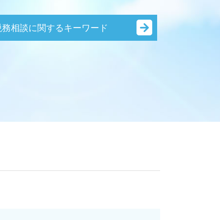
税務相談に関するキーワード
節税対策 サラリーマン
確定申告
事業承継
法人税 申告期限
相続税対策 税理士
節税対策 法人設立
相続税対策
確定申告 あとから
税務相談 青色申告
税務相談 税理士
確定申告 必要書類
節税対策 法人 中小企業
節税対策 個人事業主
節税対策 別会社設立
節税対策 公務員