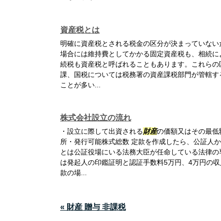
資産税とは
明確に資産税とされる税金の区分が決まっていない
場合には維持費としてかかる固定資産税も、相続に
続税も資産税と呼ばれることもあります。これらの
課、国税については税務署の資産課税部門が管轄す
ことが多い...
株式会社設立の流れ
・設立に際して出資される
財産
の価額又はその最低
所・発行可能株式総数 定款を作成したら、公証人
とは公証役場にいる法務大臣が任命している法律の
は発起人の印鑑証明と認証手数料5万円、4万円の
款の場...
« 財産 贈与 非課税