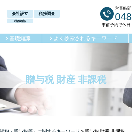
営業時間／
048
会社設立
税務調査
税務相談
事前予約で休日
基礎知識
よく検索されるキーワード
贈与税 財産 非課税
続税・贈与税等）に関するキーワード
>
贈与税 財産 非課税