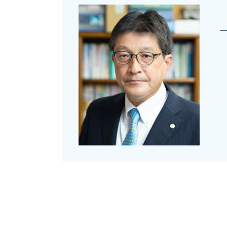
財産 贈与 非課税
会社設立 届出
贈与税 申告 手引き
法人設立届出書 書き方 合同会社
資産税 税理士法人
会社設立 流れ 合同会社
贈与税 非課税 申告しない
銀行融資 個人
贈与税 申告漏れ 相続
決算月 決め方
相続税
贈与税 基礎控除内 申告
資産税 日本