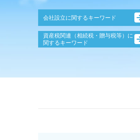
会社設立に関するキーワード
e-tax 法人設立届出
資産税関連（相続税・贈与税等）に
法人設立届出書 書き方
関するキーワード
会社設立 流れ 期間
贈与税 財産 非課税
会社設立 必要書類
資産税 税理士
役員報酬 決め方
固定資産税 申告書
会社設立
贈与税 申告 代理
会社設立 資本金
相続税 調査 時期
銀行融資 法人
非課税 財産
会社設立 自分で
固定資産税 減免 申告
会社設立後 手続き 代行
贈与税 申告 どこに
会社設立 個人事業主
相続税 非課税 財産
銀行融資 個人 開業
贈与税 申告書
会社設立 流れ 個人
固定資産税 申告漏れ
顧問契約 法人
固定資産税 申告
会社設立後 税務署