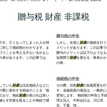
贈与税 財産 非課税
贈与税の申告
です。亡くなってしまった人が持
しかし、生前に
財産
の相続を行う
に対して相続税がかかります。ま
メリットがあります。この記事で
行うことを考える方もいるかもし
贈与のメリットは以下のようなも
の者があります。この記事では、
短期間で
財産
を渡せる・将来かか
の相...
相続税の申告
していた
財産
は法定相続人などに
その際、分割
財産
の名義変更を行
の際に発生する税金のことを「相
す。金融資産の場合は、一般的に
ており、相続
財産
が多ければ多い
受領します。 相続税の申告と手
減らす対策を取ることや相続で揉
理士法人 中村会計は、川口市、
京、千葉、埼...