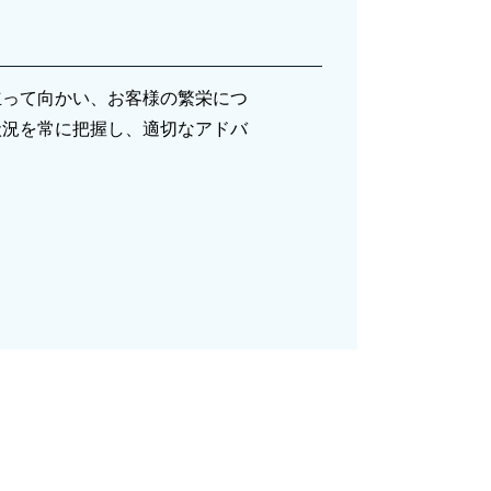
節税対策 不動産
法人税 中間納付 時期
税務相談
立って向かい、お客様の繁栄につ
節税対策 法人化
状況を常に把握し、適切なアドバ
節税対策 法人