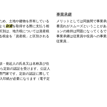
事業承継
ため、土地や建物を所有している
メリットとしては同族間で事業承
より
財産
を取得する際に支払う相
番流れがスムーズということがあ
区別は、地方税については資産税
ョンの維持は問題になってくるで
る税金を「資産税」と区別される
事業承継は従業員や役員への事業
従業員...
額・発起人の氏名又は名称及び住
から定款の認証を受けます。公証人
専門家です。定款の認証に際して
収入印紙が必要になります（電子定