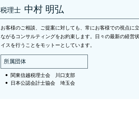
税務相談 川口市
中村 明弘
税務調査 領収書
税理士
税務相談 税理士 川口市
税務調査 書類 必要
資産税 税理士 川口市
税務調査 当日
お客様のご相談、ご提案に対しても、常にお客様での視点に
会社設立 さいたま市
税務調査 時期 個人
会社設立 草加市
ながるコンサルティングをお約束します。日々の最新の経営
税務調査 個人事業主
相続税 税理士 川口市
イスを行うことをモットーとしています。
資産税 川口市
資産税関連 足立区
所属団体
関東信越税理士会 川口支部
日本公認会計士協会 埼玉会