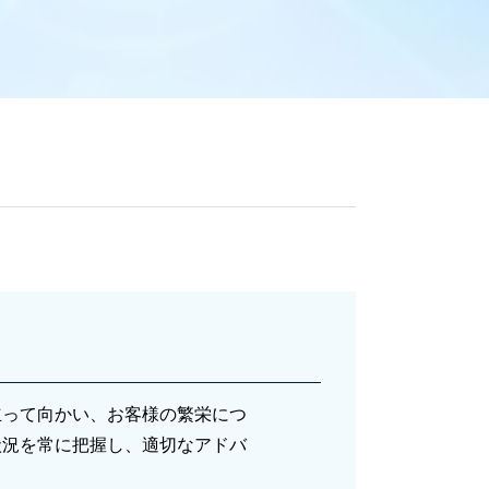
税務相談 税理士法
節税対策 法人 中小企業
節税対策
確定申告 医療費控除
節税対策 不動産
節税対策 個人事業主
決算 対策
確定申告 あとから
節税対策 法人設立
節税対策 別会社設立
税務相談 青色申告
相続税対策 税理士
税務相談
節税対策 公務員
確定申告 必要書類
法人税 中間納付 時期
立って向かい、お客様の繁栄につ
確定申告
状況を常に把握し、適切なアドバ
税務相談 税理士