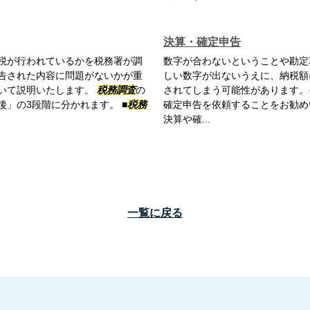
決算・確定申告
税が行われているかを税務署が調
数字が合わないということや勘定
告された内容に問題がないかが重
しい数字が出ないうえに、納税額
いて説明いたします。
税務調査
の
されてしまう可能性があります。
」の3段階に分かれます。 ■
税務
確定申告を依頼することをお勧め
決算や確...
一覧に戻る