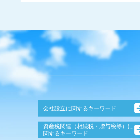
会社設立に関するキーワード
銀行融資 法人 流れ
資産税関連（相続税・贈与税等）に
決算月 決め方
関するキーワード