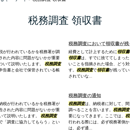
税務調査 領収書
税務調査において領収書が残
税が行われているかを税務署が調
経費として計上するために
領収書
された内容に問題がないかが重要
領収書
は、すでに捨ててしまった
ついて説明いたします。
税務調査
いことを指摘された場合、どう対
申告書と会社で保管されている帳
す。
税務調査
で
領収書
が残ってい
されていな...
税務調査の通知
納税が行われているかを税務署が
税務調査
は、納税者に対して、間
告された内容に問題がないかが重
調べることを言います。
税務調査
いて説明いたします。
税務調査
要になってきます。ここでは、
税
で「調査に協力してもらう」とい
行われる際には、必ず税務署側か
は、必ず通...