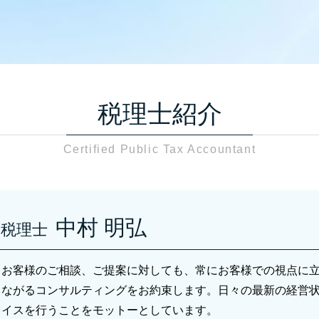
税務 事前準備
資産税関連 さいたま市
税務調査 書類 必要
資産税関連 川口市
税務調査 中小企業
相続税 税理士 さいたま市
税務調査 個人事業主
資産税関連 草加市
税務調査 領収書
会社設立 足立区
税務調査 流れ 法人
税務相談 税理士 さいたま市
税務調査 結果 通知
税理士紹介
贈与税 さいたま市
税務調査 確率 相続
贈与税 川口市
相続税 税務調査 日数
Certified Public Tax Accountant
税務調査 足立区
税務調査 追徴課税
税務相談 税理士 川口市
税務調査 通知後 修正申告
税務相談 川口市
税務調査 どこまで調べる
税務調査 税理士 川口市
相続税 税務調査 通知
税務調査 さいたま市
中村 明弘
相続税 税務調査 準備
税理士
相続税 足立区
税務調査 個人 いくらから
資産税 さいたま市
税務調査 時期 個人
お客様のご相談、ご提案に対しても、常にお客様での視点に
会社設立 税理士 さいたま市
税務調査 確率 相続税
税務調査 草加市
ながるコンサルティングをお約束します。日々の最新の経営
税務調査 何年分
資産税 税理士 川口市
イスを行うことをモットーとしています。