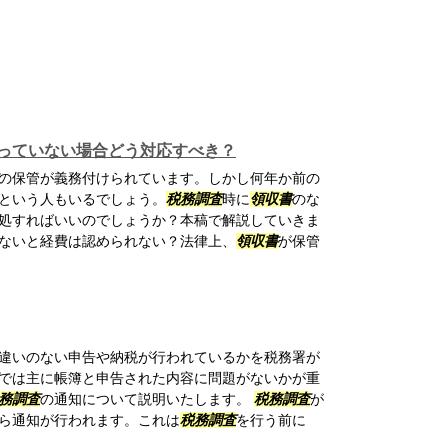
っていない場合どう対応すべき？
の保管が義務付けられています。しかし何年か前の
という人もいるでしょう。
税務調査
時に
領収書
のな
処すればいいのでしょうか？本稿で解説していきま
ないと経費は認められない？法律上、
領収書
が保管
違いのない申告や納税が行われているかを税務署が
では主に帳簿と申告された内容に問題がないかが重
務調査
の通知について説明いたします。
税務調査
が
ら通知が行われます。これは
税務調査
を行う前に