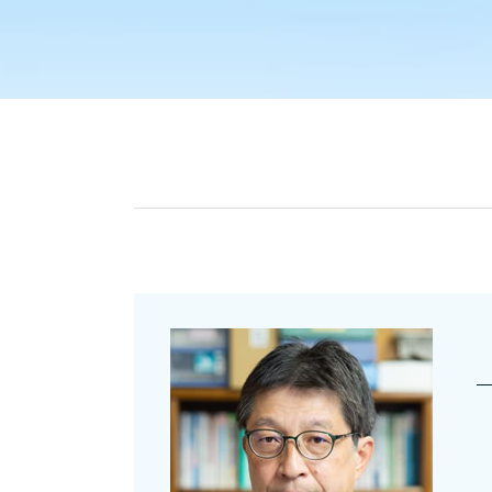
会社設立 資本金
贈与税 申告 代理
銀行融資 流れ
贈与税 申告 手引き
銀行融資 法人
相続税
会社設立 必要書類
固定資産税 申告
顧問契約 法人
贈与税 申告 e-tax
法人設立届出書
相続税 非課税 財産
法人設立届出書 書き方
固定資産税 申告書 書き方
個人 顧問契約 源泉徴収
給与 課税対象とは
会社設立 個人事業主
贈与税 非課税 申告しない
会社設立
贈与税 申告書
補助金 助成金 個人
非課税 財産
銀行融資 個人 起業
資産税とは 税理士
会社設立 流れ
固定資産税 減免 申告
会社設立 届出
資産税 税理士
法人設立届出書 書き方 合同会社
贈与税 申告期限
会社設立 補助金
贈与税 基礎控除内 申告
銀行融資 個人
相続税 調査
会社設立 申請 流れ
固定資産税 申告書