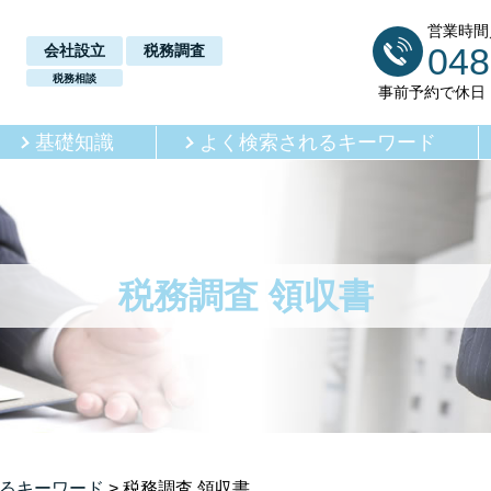
営業時間／
048
会社設立
税務調査
税務相談
事前予約で休日
基礎知識
よく検索されるキーワード
税務調査 領収書
るキーワード
>
税務調査 領収書