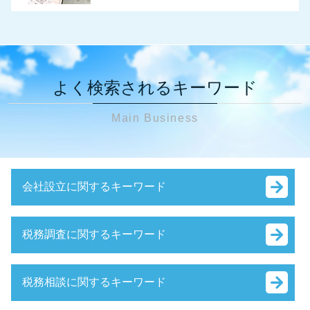
よく検索されるキーワード
Main Business
会社設立に関するキーワード
会社設立後 手続き 代行
税務調査に関するキーワード
会社設立 資本金 払込
役員報酬 決め方
税務調査 時期 個人事業主
会社設立 流れ
税務相談に関するキーワード
税務調査 確率 個人
法人設立届出書
税務調査 中小企業
会社設立