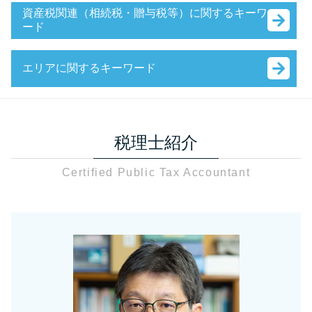
確定申告 医療費控除
税理士 税務調査 準備
資産税関連（相続税・贈与税等）に関するキーワ
法人設立届出書 書き方 合同会社
決算 対策
ード
税務 事前準備
会社設立 届出
相続税対策 相談
税務調査 確率 相続税
銀行融資 法人
固定資産税 減免 申告
節税対策 個人事業主
税務調査 時期
会社設立 個人事業主
エリアに関するキーワード
固定資産税 申告
税務相談 税理士
税務調査 準備資料
会社設立 流れ 個人
贈与税 申告期限
節税対策 別会社設立
税務調査 流れ
補助金 中小企業
贈与税 足立区
贈与税 基礎控除内 申告
法人税 申告期限
税務調査 日数
銀行融資 法人 流れ
税務調査 税理士 さいたま市
固定資産税 申告漏れ
法人税 中間納付 時期
相続税 税務調査 日数
銀行融資 審査 法人
税理士紹介
資産税関連 足立区
相続税 調査
節税対策 公務員
税務調査 修正申告 流れ
銀行融資 個人
税務相談 税理士 さいたま市
非課税 財産分与
相続税対策
税務調査 個人 いくらから
補助金 助成金 個人
Certified Public Tax Accountant
贈与税 草加市
資産税 税理士法人
確定申告 必要書類
税務調査 何年分
会社設立 補助金
税務調査 川口市
課税対象額とは 消費税
税務相談
税務調査 個人事業主
e-tax 法人設立届出
贈与税 さいたま市
資産税 日本
税務相談 税理士法
税務調査 流れ 法人
会社設立 申請 流れ
資産税関連 草加市
贈与税 申告 e-tax
節税対策 サラリーマン
税務調査 時期 相続
決算月 決め方
資産税 川口市
贈与税 申告 手引き
事業承継
税務調査前 修正申告
会社設立 草加市
資産税 空き家
節税対策 不動産
務調査 日程
資産税 税理士 さいたま市
贈与税 非課税 申告しない
確定申告
税務調査
税務相談 税理士 川口市
非課税 財産
法人税 赤字
贈与税 川口市
給与 課税対象とは
節税対策