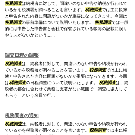
税務調査
は納税者に対して、間違いのない申告や納税が行われて
いるかを税務署が調べることを言います。
税務調査
では主に帳簿
と申告された内容に問題がないかが重要になってきます。今回は
税務調査
の事前準備について説明いたします。
税務調査
では一般
的には申告した申告書と会社で保管されている帳簿の記載に誤り
やミスがないかというこ...
調査日程の調整
税務調査
は、納税者に対して、間違いのない申告や納税が行われ
ているかを税務署が調べることを言います。
税務調査
では主に帳
簿と申告された内容に問題がないかが重要になってきます。今回
は
税務調査
の日程調整について説明いたします。
税務調査
は、納
税者の都合に合わせて業務に支署がない範囲で「調査に協力して
もらう」という名目で行...
税務調査の通知
税務調査
は、納税者に対して、間違いのない申告や納税が行われ
ているかを税務署が調べることを言います。
税務調査
では主に帳