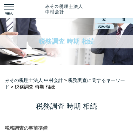
会社設
税務調
立
査
税務相談
税務調査 時期 相続
みその税理士法人 中村会計
>
税務調査に関するキーワー
ド
>
税務調査 時期 相続
税務調査 時期 相続
税務調査の事前準備