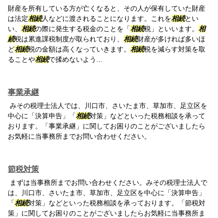
財産を所有している方が亡くなると、その人が保有していた財産
は法定
相続
人などに渡されることになります。これを
相続
とい
い、
相続
の際に発生する税金のことを「
相続
税」といいます。
相
続
税は累進課税制度が取られており、
相続
財産が多ければ多いほ
ど
相続
税の金額は高くなっていきます。
相続
税を減らす対策を取
ることや
相続
で揉めないよう...
事業承継
みその税理士法人では、川口市、さいたま市、草加市、足立区を
中心に「決算申告」「
相続
対策」などといった税務相談を承って
おります。「事業承継」に関してお困りのことがございましたら
お気軽に当事務所までお問い合わせください。
節税対策
まずは当事務所までお問い合わせください。みその税理士法人で
は、川口市、さいたま市、草加市、足立区を中心に「決算申告」
「
相続
対策」などといった税務相談を承っております。「節税対
策」に関してお困りのことがございましたらお気軽に当事務所ま