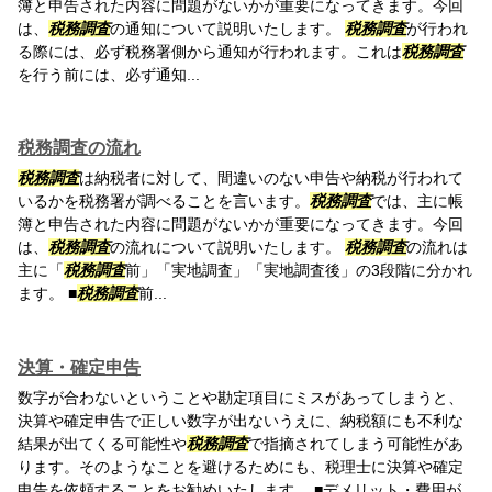
簿と申告された内容に問題がないかが重要になってきます。今回
は、
税務調査
の通知について説明いたします。
税務調査
が行われ
る際には、必ず税務署側から通知が行われます。これは
税務調査
を行う前には、必ず通知...
税務調査の流れ
税務調査
は納税者に対して、間違いのない申告や納税が行われて
いるかを税務署が調べることを言います。
税務調査
では、主に帳
簿と申告された内容に問題がないかが重要になってきます。今回
は、
税務調査
の流れについて説明いたします。
税務調査
の流れは
主に「
税務調査
前」「実地調査」「実地調査後」の3段階に分かれ
ます。 ■
税務調査
前...
決算・確定申告
数字が合わないということや勘定項目にミスがあってしまうと、
決算や確定申告で正しい数字が出ないうえに、納税額にも不利な
結果が出てくる可能性や
税務調査
で指摘されてしまう可能性があ
ります。そのようなことを避けるためにも、税理士に決算や確定
申告を依頼することをお勧めいたします。 ■デメリット・費用が