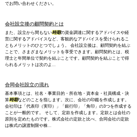
でお問い合わせください。
会社設立後の顧問契約とは
また、設立から間もない
時期
の資金調達に関するアドバイスや経
営に関するアドバイスなど、客観的なアドバイスを受けられるこ
ともメリットのひとつでしょう。 会社設立後は、顧問契約を結ぶ
ことで、さまざまなメリットを享受できます。顧問契約とは、税
理士と年間単位で契約を結ぶことです。顧問契約を結ぶことで得
られるメリットは次のよ...
合同会社設立の流れ
基本事項とは、社名・事業目的・所在地・資本金・社員構成・決
算
時期
などのことを指します。次に、会社の印鑑を作成します。
会社印は「代表印（実印）」「銀行印」「角印」の3つを作成する
ことが一般的です。 そして、定款を作成します。定款とは会社の
原則を定めたものです。株式会社の定款と比べ、合同会社の定款
は株式の譲渡制限や株...