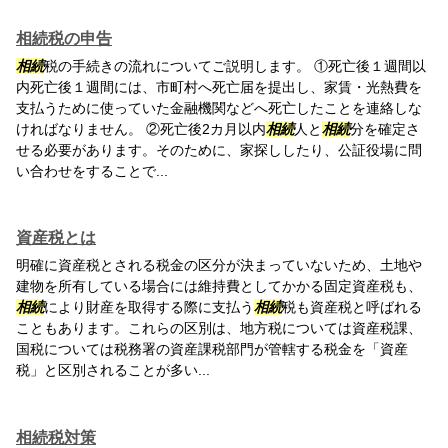
相続税の申告
相続
税の手続きの流れについてご説明します。 ①死亡後１週間以
内死亡後１週間には、市町村へ死亡届を提出し、家賃・光熱費を
支払うために使っていた金融機関などへ死亡したことを連絡しな
ければなりません。 ②死亡後2カ月以内
相続
人と
相続
分を確定さ
せる必要があります。そのために、家探ししたり、公証役場に問
い合わせをすることで...
資産税とは
明確に資産税とされる税金の区分が決まっていないため、土地や
建物を所有している場合には維持費としてかかる固定資産税も、
相続
により財産を取得する際に支払う
相続
税も資産税と呼ばれる
こともあります。これらの区別は、地方税については資産税課、
国税については税務署の資産課税部門が管轄する税金を「資産
税」と区別されることが多い...
相続税対策