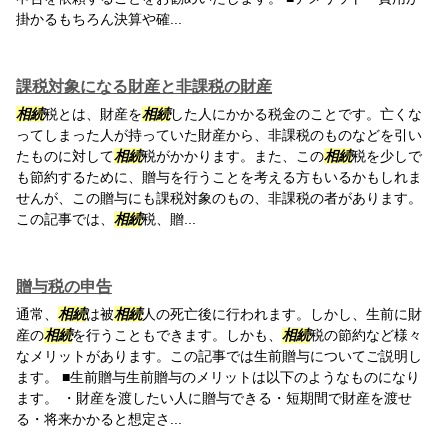
掛かるもちろん決算や確...
課税対象になる財産と非課税の財産
相続
税とは、財産を
相続
した人にかかる税金のことです。亡くな
ってしまった人が持っていた財産から、非課税のものなどを引い
たものに対して
相続
税がかかります。また、この
相続
税を少しで
も節約するために、贈与を行うことを考える方もいるかもしれま
せんが、この贈与にも課税対象のもの、非課税の者があります。
この記事では、
相続
税、贈...
贈与税の申告
通常、
相続
は被
相続
人の死亡後に行われます。しかし、生前に財
産の
相続
を行うこともできます。しかも、
相続
税の節約など様々
なメリットがあります。この記事では生前贈与についてご説明し
ます。 ■生前贈与生前贈与のメリットは以下のようなものになり
ます。 ・財産を渡したい人に贈与できる・短期間で財産を渡せ
る・将来かかると想定さ...