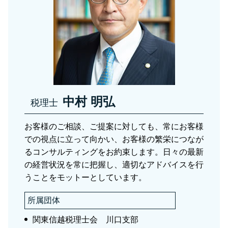
税務相談 草加市
贈与税 申告 代理
節税対策 法人
相続税 税理士 さいたま市
相続税 非課税 財産
会社設立 さいたま市
相続税
資産税 税理士 川口市
資産税 税理士
税務相談 川口市
税務調査 草加市
会社設立 足立区
中村 明弘
税理士
お客様のご相談、ご提案に対しても、常にお客様
での視点に立って向かい、お客様の繁栄につなが
るコンサルティングをお約束します。日々の最新
の経営状況を常に把握し、適切なアドバイスを行
うことをモットーとしています。
所属団体
関東信越税理士会 川口支部