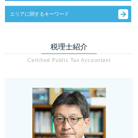
相続税対策
相続税 税務調査 通知
銀行融資 個人 起業
相続税 調査 時期
節税対策 個人事業主
税務調査 個人
会社設立 流れ
エリアに関するキーワード
給与 課税対象とは
節税対策 サラリーマン
税務調査 準備資料
決算月 決め方
相続税
節税対策
税務調査 流れ 法人
補助金 中小企業
相続税 税理士 川口市
非課税 財産
節税対策 法人 中小企業
税務調査 中小企業
法人設立届出書 書き方
贈与税 税理士 川口市
贈与税 非課税 申告しない
節税対策 法人設立
税務調査 個人事業主
会社設立 資本金 払込
税理士紹介
資産税 足立区
資産税 税理士法人
事業承継
税務調査 個人事業主
会社設立 自分で
税務相談 税理士 川口市
固定資産税 申告書 書き方
相続税対策 税理士
税務調査 何年分
会社設立 補助金
Certified Public Tax Accountant
相続税 草加市
贈与税 申告 代理
相続税対策 相談
相続税 税務調査 日数
銀行融資 流れ
資産税関連 川口市
固定資産税 減免 申告
決算
税務調査 時期 法人
会社設立 必要書類
会社設立 草加市
贈与税 申告 どこに
法人税 中間納付 時期
税務調査 日程
会社設立 流れ 期間
税務相談 足立区
固定資産税 申告漏れ
法人税 申告期限
税務調査 確率
補助金 助成金 個人
資産税関連 さいたま市
資産税とは 税理士
税務相談 青色申告
税務調査 追徴課税
資産税 草加市
資産税 税理士
節税対策 法人
税務調査 流れ
資産税関連 草加市
贈与税 申告期限
税務相談
税務調査 時期
税務相談 草加市
財産 贈与 非課税
税務相談 税理士法
税務調査 税理士 さいたま市
相続税 税率
節税対策 公務員
会社設立 足立区
固定資産税 申告書
確定申告 医療費控除
相続税 足立区
贈与税 申告 e-tax