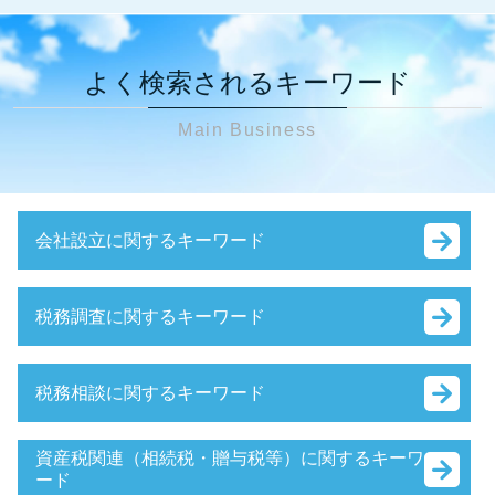
よく検索されるキーワード
Main Business
会社設立に関するキーワード
会社設立 流れ 税理士
税務調査に関するキーワード
役員報酬 決め方
銀行融資 法人
税務調査 時期 相続
銀行融資 個人 開業
税務相談に関するキーワード
税務調査 時期 個人事業主
銀行融資 個人
相続税 税務調査 流れ
会社設立 申請 流れ
確定申告 あとから
税理士 税務調査 準備
資産税関連（相続税・贈与税等）に関するキーワ
会社設立 流れ 個人
決算 対策
ード
税務調査 終了 通知
会社設立 資本金