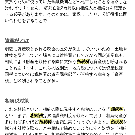
支払うために使っていた金融機関などへ死亡したことを連絡しな
ければなりません。 ②死亡後2カ月以内相続人と相続分を確定さ
せる必要があります。そのために、家探ししたり、公証役場に問
い合わせをすることで...
資産税とは
明確に資産税とされる税金の区分が決まっていないため、土地や
建物を所有している場合には維持費としてかかる固定資産税も、
相続により財産を取得する際に支払う
相続税
も資産税と呼ばれる
こともあります。これらの区別は、地方税については資産税課、
国税については税務署の資産課税部門が管轄する税金を「資産
税」と区別されることが多い...
相続税対策
これを相続といい、相続の際に発生する税金のことを「
相続税
」
といいます。
相続税
は累進課税制度が取られており、相続財産が
多ければ多いほど
相続税
の金額は高くなっていきます。
相続税
を
減らす対策を取ることや相続で揉めないようにする対策を「相続
税対策」といいますが、相続税対策で有効なものとしては次のよ