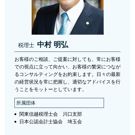
税務調査 さいたま市
相続税 非課税 財産
資産税 川口市
贈与税 申告書
税務調査 川口市
税務調査 足立区
資産税関連 足立区
中村 明弘
税理士
お客様のご相談、ご提案に対しても、常にお客様
での視点に立って向かい、お客様の繁栄につなが
るコンサルティングをお約束します。日々の最新
の経営状況を常に把握し、適切なアドバイスを行
うことをモットーとしています。
所属団体
関東信越税理士会 川口支部
日本公認会計士協会 埼玉会