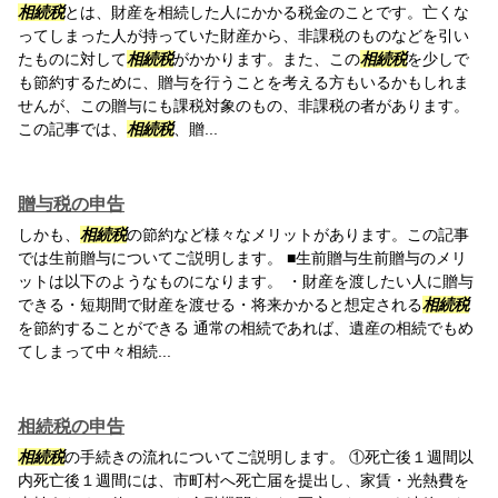
相続税
とは、財産を相続した人にかかる税金のことです。亡くな
ってしまった人が持っていた財産から、非課税のものなどを引い
たものに対して
相続税
がかかります。また、この
相続税
を少しで
も節約するために、贈与を行うことを考える方もいるかもしれま
せんが、この贈与にも課税対象のもの、非課税の者があります。
この記事では、
相続税
、贈...
贈与税の申告
しかも、
相続税
の節約など様々なメリットがあります。この記事
では生前贈与についてご説明します。 ■生前贈与生前贈与のメリ
ットは以下のようなものになります。 ・財産を渡したい人に贈与
できる・短期間で財産を渡せる・将来かかると想定される
相続税
を節約することができる 通常の相続であれば、遺産の相続でもめ
てしまって中々相続...
相続税の申告
相続税
の手続きの流れについてご説明します。 ①死亡後１週間以
内死亡後１週間には、市町村へ死亡届を提出し、家賃・光熱費を