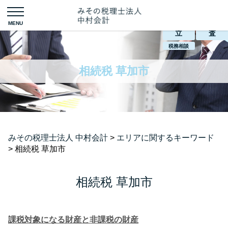
会社設
税務調
立
査
税務相談
相続税 草加市
みその税理士法人 中村会計
>
エリアに関するキーワード
>
相続税 草加市
相続税 草加市
課税対象になる財産と非課税の財産