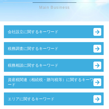
Main Business
会社設立に関するキーワード
会社設立 資本金
税務調査に関するキーワード
e-tax 法人設立届出
会社設立後 税務署
税務調査 事前準備
法人設立届出書 書き方 合同会社
税務相談に関するキーワード
税務調査 日程
銀行融資 審査 法人
相続税 税務調査 流れ
法人設立届出書 書き方
確定申告 医療費控除
務調査 日程
資産税関連（相続税・贈与税等）に関するキーワ
銀行融資 個人 起業
節税対策 不動産
ード
税務調査 時期 相続
会社設立 申請 流れ
確定申告 必要書類
税務調査 追徴課税
会社設立 自分で
資産税 税理士法人
確定申告 あとから
税務調査 確率 相続
決算月 決め方
エリアに関するキーワード
給与 課税対象とは
節税対策 サラリーマン
税務調査 時期 法人
会社設立 資本金 払込
資産税 日本
節税対策 法人
税務調査 通知