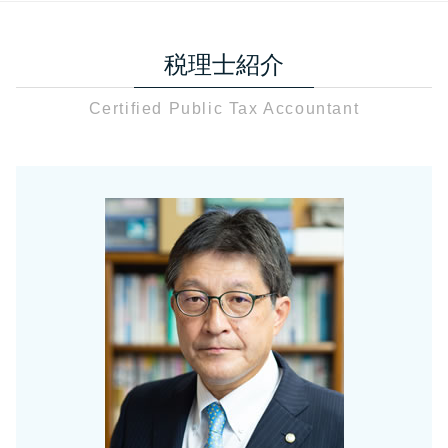
会社設立 必要書類
相続税 足立区
相続税 調査
税務相談 青色申告
税務調査 領収書
銀行融資 個人
相続税 税理士 さいたま市
贈与税 財産 非課税
決算
税務調査 日数
役員報酬 決め方
税理士紹介
税務相談 税理士 さいたま市
非課税 財産分与
事業承継
税務調査 時期 個人事業主
会社設立 流れ 税理士
税務調査 さいたま市
資産税 空き家
節税対策 法人設立
税務調査 個人事業主
会社設立 届出
Certified Public Tax Accountant
贈与税 税理士 さいたま市
相続税 税率
法人税 赤字
税務調査 準備資料
銀行融資 個人 開業
会社設立 足立区
固定資産税 申告漏れ
税務相談 税理士法
税務調査 終了 通知
法人設立届出書
資産税 草加市
贈与税 申告 e-tax
相続税対策
税務調査 流れ 個人
補助金 中小企業
贈与税 草加市
固定資産税 申告
節税対策 法人化
税務調査 当日
個人 顧問契約 源泉徴収
会社設立 税理士 さいたま市
贈与税 申告期限
節税対策 法人 中小企業
税務調査 個人事業主
税務相談 草加市
固定資産税 申告書 書き方
節税対策 個人事業主
税務調査 確率 相続税
資産税関連 草加市
資産税 税理士
法人税 中間納付 時期
税務調査 時期
資産税関連 足立区
相続税 非課税 財産
節税対策
資産税 税理士 川口市
贈与税 申告 手引き
確定申告
税務相談 税理士 川口市
贈与税 基礎控除内 申告
節税対策 別会社設立
資産税 さいたま市
非課税 財産
資産税 足立区
相続税
相続税 さいたま市
課税対象額とは 消費税
税務相談 足立区
税務相談 川口市