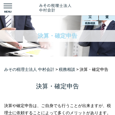
会社設
税務調
立
査
税務相談
決算・確定申告
みその税理士法人 中村会計
>
税務相談
>
決算・確定申告
決算・確定申告
決算や確定申告は、ご自身でも行うことが出来ますが、税
理士に依頼することによって多くのメリットがあります。