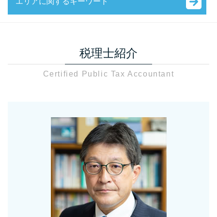
エリアに関するキーワード
固定資産税 申告書 書き方
節税対策
税理士 税務調査 準備
会社設立 流れ 個人
相続税 非課税 財産
節税対策 別会社設立
税務調査 確率 個人
会社設立 自分で
資産税 草加市
贈与税 財産 非課税
確定申告 あとから
税務調査 終了 通知
e-tax 法人設立届出
税務調査 足立区
非課税 財産
決算
税務調査 通知後 修正申告
決算月 決め方
税理士紹介
税務調査 草加市
資産税 税理士
確定申告
税務調査 当日
会社設立後 税務署
相続税 さいたま市
贈与税 申告書
節税対策 不動産
税務調査 個人事業主
銀行融資 個人
Certified Public Tax Accountant
会社設立 税理士 川口市
資産税 税理士法人
節税対策 法人設立
相続税 税務調査 通知
銀行融資 審査 法人
税務相談 税理士 さいたま市
資産税 日本
税務相談 税理士法
相続税 税務調査 流れ
会社設立 資本金 払込
贈与税 税理士 さいたま市
固定資産税 申告
節税対策 公務員
税務調査 どこまで調べる
法人設立届出書
会社設立 税理士 さいたま市
贈与税 基礎控除内 申告
法人税 申告期限
税務調査 追徴課税
会社設立 必要書類
税務調査 川口市
贈与税 申告期限
決算 対策
税務調査 確率 相続
資産税 税理士 さいたま市
固定資産税 申告漏れ
確定申告 必要書類
税務調査 日程変更
資産税 川口市
相続税 調査
法人税 中間納付 時期
相続税 税務調査 準備
税務調査 税理士 川口市
資産税 空き家
税務相談
税務相談 草加市
贈与税 申告 どこに
節税対策 法人化
贈与税 足立区
固定資産税 申告書
法人税 赤字
税務相談 税理士 川口市
資産税とは 税理士
相続税 税理士 さいたま市
課税対象額とは 消費税
相続税 川口市
給与 課税対象とは