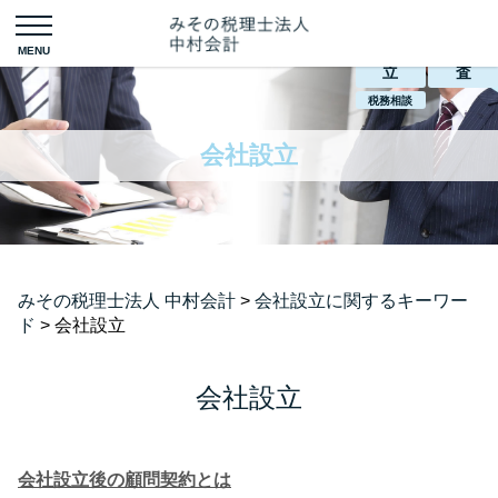
会社設
税務調
立
査
税務相談
会社設立
みその税理士法人 中村会計
>
会社設立に関するキーワー
ド
>
会社設立
会社設立
会社設立後の顧問契約とは