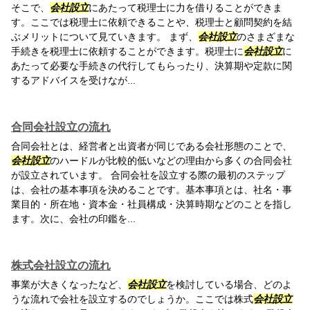
そこで、
会社設立
にあたって税理士に力を借りることができま
す。ここでは税理士に依頼できることや、税理士と顧問契約を結
ぶメリットについて見ていきます。 まず、
会社設立
のさまざまな
手続きを税理士に依頼することができます。税理士に
会社設立
に
あたって必要な手続きの代行してもらったり、決算期や定款に関
するアドバイスを受けなが...
合同会社設立の流れ
合同会社とは、経営者と出資者が同じである会社形態のことで、
会社設立
のハードルが比較的低いなどの理由から多くの合同会社
が設立されています。 合同会社を設立する際の最初のステップ
は、会社の基本事項を決めることです。基本事項とは、社名・事
業目的・所在地・資本金・社員構成・決算時期などのことを指し
ます。次に、会社の印鑑を...
株式会社設立の流れ
事業が大きくなったなど、
会社設立
を検討している場合、どのよ
うな流れで会社を設立するのでしょうか。ここでは株式
会社設立