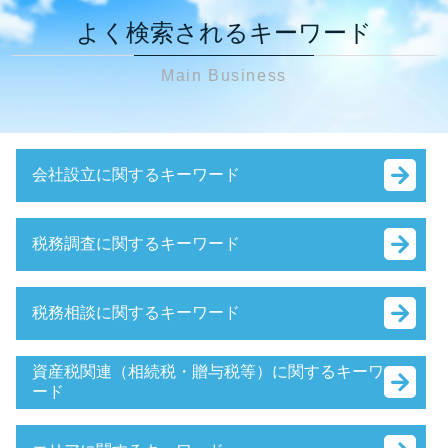
よく検索されるキーワード
Main Business
会社設立に関するキーワード
法人設立届出書 書き方
税務調査に関するキーワード
会社設立 申請 流れ
会社設立
税務調査 事前準備
銀行融資 流れ
税務相談に関するキーワード
税務調査 流れ 個人
会社設立 個人事業主
税務調査 確率 相続税
会社設立 資本金
相続税対策 相談
税務調査 何年分
資産税関連（相続税・贈与税等）に関するキーワ
銀行融資 法人 流れ
確定申告 医療費控除
ード
税務調査 個人
会社設立 補助金
相続税対策 税理士
税務調査 準備資料
補助金 中小企業
贈与税 申告漏れ 相続
節税対策 サラリーマン
税務調査 確率 法人
役員報酬 決め方